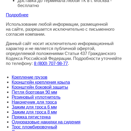
Доставка до терминала любой ТК в г. Москва -
бесплатно
Подробнее
Использование любой информации, размещенной
Правовая информация
на сайте, разрешается исключительно с письменного
согласия компании.
Данный сайт носит исключительно информационный
характер и не является публичной офертой,
определяемой положениями Статьи 437 Гражданского
Кодекса Российской Федерации. Подробности уточняйте
по телефону:
8
(800
) 707-98-77
.
Крепление грузов
Кронштейн крепления крыла
Кронштейн боковой защиты
Петля бортовая 90 мм
Резиновый уплотнитель
Наконечник для троса
Зажим для троса 6 мм
Зажим для троса 8 мм
Пряжка пятистенка
Одноразовые накидки на сидения
Трос пломбировочный