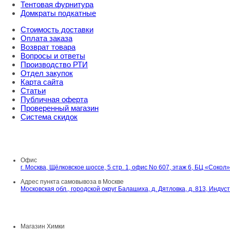
Тентовая фурнитура
Домкраты подкатные
Стоимость доставки
Оплата заказа
Возврат товара
Вопросы и ответы
Производство РТИ
Отдел закупок
Карта сайта
Статьи
Публичная оферта
Проверенный магазин
Система скидок
8 800 707 98 77
info@rti-service.ru
Офис
г. Москва, Щёлковское шоссе, 5 стр. 1, офис No 607, этаж 6, БЦ «Сокол»
Адрес пункта самовывоза в Москве
Московская обл., городской округ Балашиха, д. Дятловка, д. 813, Инду
Шоу-румы в Москве
Магазин Химки