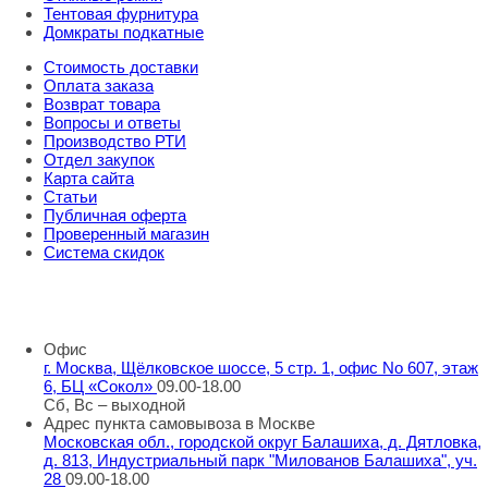
Тентовая фурнитура
Домкраты подкатные
Стоимость доставки
Оплата заказа
Возврат товара
Вопросы и ответы
Производство РТИ
Отдел закупок
Карта сайта
Статьи
Публичная оферта
Проверенный магазин
Система скидок
8 800 707 98 77
info@rti-service.ru
Офис
г. Москва, Щёлковское шоссе, 5 стр. 1, офис No 607, этаж
6, БЦ «Сокол»
09.00-18.00
Сб, Вс – выходной
Адрес пункта самовывоза в Москве
Московская обл., городской округ Балашиха, д. Дятловка,
д. 813, Индустриальный парк "Милованов Балашиха", уч.
28
09.00-18.00