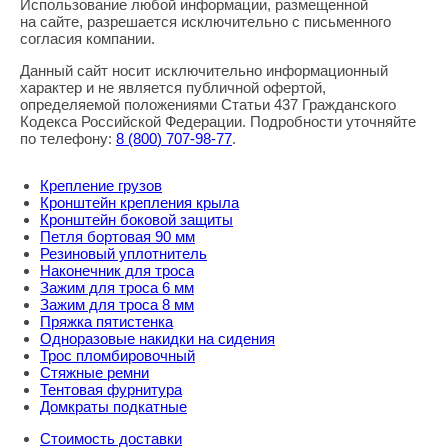
Использование любой информации, размещенной
Правовая информация
на сайте, разрешается исключительно с письменного
согласия компании.
Данный сайт носит исключительно информационный
характер и не является публичной офертой,
определяемой положениями Статьи 437 Гражданского
Кодекса Российской Федерации. Подробности уточняйте
по телефону:
8
(800
) 707-98-77
.
Крепление грузов
Кронштейн крепления крыла
Кронштейн боковой защиты
Петля бортовая 90 мм
Резиновый уплотнитель
Наконечник для троса
Зажим для троса 6 мм
Зажим для троса 8 мм
Пряжка пятистенка
Одноразовые накидки на сидения
Трос пломбировочный
Стяжные ремни
Тентовая фурнитура
Домкраты подкатные
Стоимость доставки