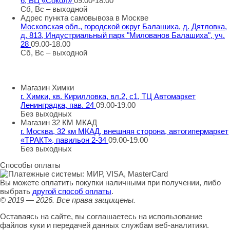
6, БЦ «Сокол»
09.00-18.00
Сб, Вс – выходной
Адрес пункта самовывоза в Москве
Московская обл., городской округ Балашиха, д. Дятловка,
д. 813, Индустриальный парк "Милованов Балашиха", уч.
28
09.00-18.00
Сб, Вс – выходной
Шоу-румы в Москве
Магазин Химки
г. Химки, кв. Кирилловка, вл.2, с1, ТЦ Автомаркет
Ленинградка, пав. 24
09.00-19.00
Без выходных
Магазин 32 КМ МКАД
г. Москва, 32 км МКАД, внешняя сторона, автогипермаркет
«ТРАКТ», павильон 2-34
09.00-19.00
Без выходных
Способы оплаты
Вы можете оплатить покупки наличными при получении, либо
выбрать
другой способ оплаты
.
© 2019 — 2026.
Все права защищены.
Оставаясь на сайте, вы соглашаетесь на использование
файлов куки и передачей данных службам веб-аналитики.